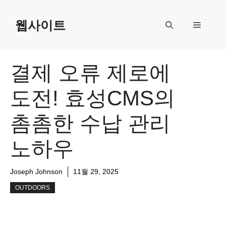
Skip
to
웹사이트
Menu
content
결제 오류 제로에
도전! 효성CMS의
촘촘한 수납 관리
노하우
Joseph Johnson
11월 29, 2025
OUTDOORS